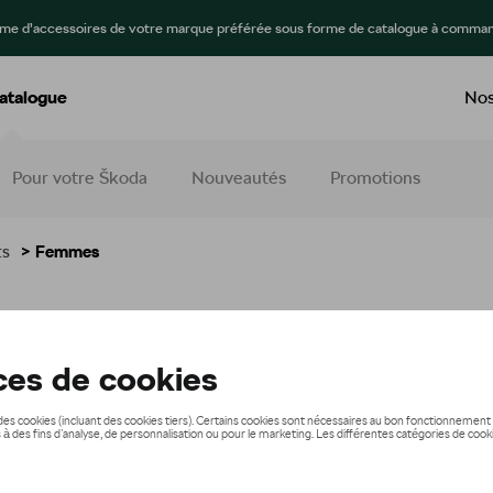
mme d’accessoires de votre marque préférée sous forme de catalogue à comman
atalogue
Nos
Pour votre Škoda
Nouveautés
Promotions
ts
> Femmes
mes