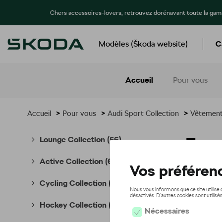
Chers accessoires-lovers, retrouvez dorénavant toute la ga
Modèles (Škoda website)
C
Accueil
Pour vous
Accueil
>
Pour vous
>
Audi Sport Collection
>
Vêtemen
Fem
Lounge Collection
(56)
Active Collection
(66)
Cycling Collection
(49)
Hockey Collection
(7)