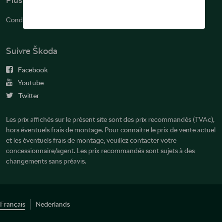
Conditions de vente
Suivre Škoda
Facebook
Youtube
Twitter
Les prix affichés sur le présent site sont des prix recommandés (TVAc),
hors éventuels frais de montage. Pour connaitre le prix de vente actuel
et les éventuels frais de montage, veuillez contacter votre
concessionnaire/agent. Les prix recommandés sont sujets à des
changements sans préavis.
Français
Nederlands