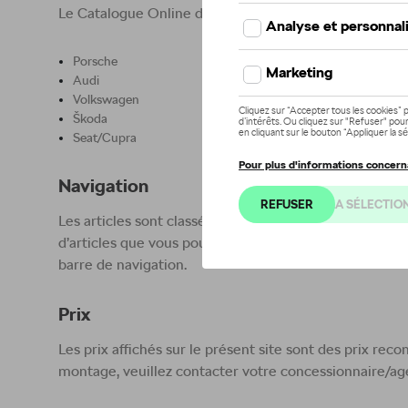
Le Catalogue Online de D’Ieteren Automotive SA/NV vo
Porsche
Audi
Volkswagen
Škoda
Seat/Cupra
Navigation
Les articles sont classés par catégorie. Vous pouvez a
d’articles que vous pouvez consulter et commander. Il
barre de navigation.
Prix
Les prix affichés sur le présent site sont des prix re
montage, veuillez contacter votre concessionnaire/ag