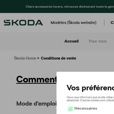
Chers accessoires-lovers, retrouvez dorénavant toute la ga
Modèles (Škoda website)
C
Accueil
Pour vous
Škoda Home
>
Conditions de vente
Comment utiliser le Ca
Mode d’emploi du site