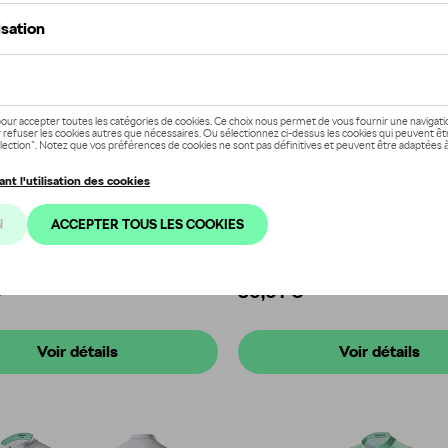
d de cyclisme Škoda
Cuissard de cyclisme Šk
e: 000084615MS
Référence: 000084614NT
€
80,01 €
Voir détails
Voir détails