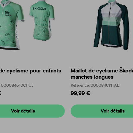
 de cyclisme pour enfants
Maillot de cyclisme Škod
manches longues
e: 000084610CFCJ
Référence: 000084611TAE
€
99,99 €
Voir détails
Voir détails