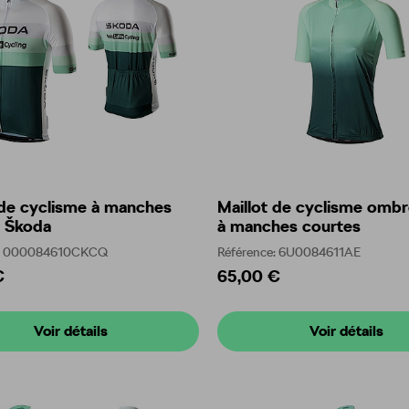
 de cyclisme à manches
Maillot de cyclisme omb
s Škoda
à manches courtes
e: 000084610CKCQ
Référence: 6U0084611AE
€
65,00 €
Voir détails
Voir détails