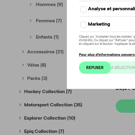
Hommes
(9)
Femmes
(7)
Enfants
(1)
Accessoires
(21)
Vélos
(8)
Cuissar
Packs
(3)
Référenc
80,01 
Hockey Collection
(7)
Motorsport Collection
(35)
Explorer Collection
(10)
Epiq Collection
(7)