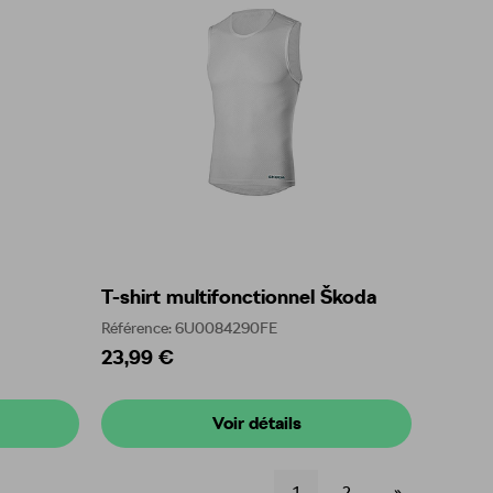
T-shirt multifonctionnel Škoda
Référence: 6U0084290FE
23,99 €
Voir détails
1
2
»