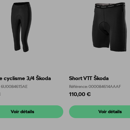
e cyclisme 3/4 Škoda
Short VTT Škoda
e: 6U0084615AE
Référence: 000084614AAAF
€
110,00 €
Voir détails
Voir détails