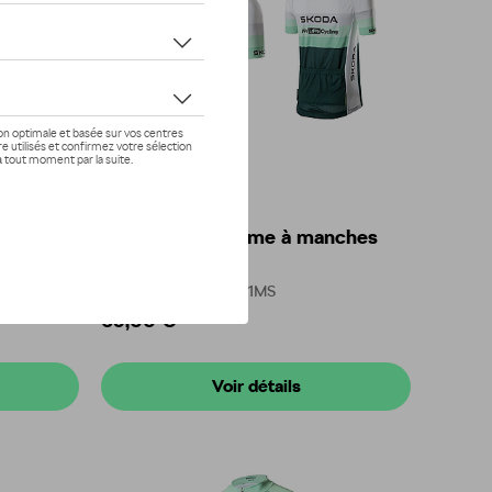
Maillot de cyclisme à manches
oda
courtes Škoda
Référence: 000084611MS
65,00 €
Voir détails