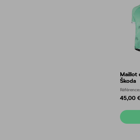
Maillot
Škoda
Référenc
45,00 