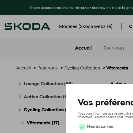
Chers accessoires-lovers, retrouvez dorénavant toute la ga
Modèles (Škoda website)
C
Accueil
Pour vous
Accueil
>
Pour vous
>
Cycling Collection
> Vêtements
Vêt
Lounge Collection
(56)
Active Collection
(66)
Cycling Collection
(49)
Vêtements
(17)