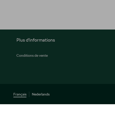
Plus d'informations
Conditions de vente
Français
Nederlands
© 2026 D'Ieteren Automotive SA/NV. Tous droits réservés / Alle