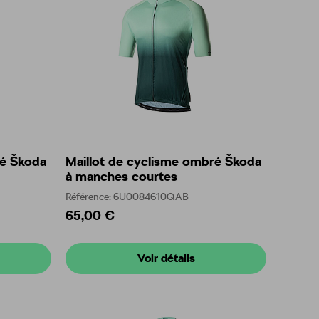
ré Škoda
Maillot de cyclisme ombré Škoda
à manches courtes
Référence: 6U0084610QAB
65,00 €
Voir détails