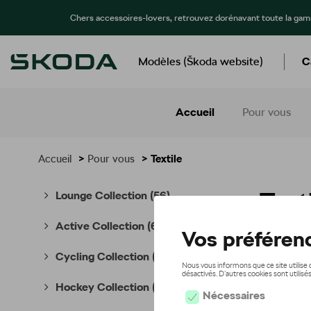
Chers accessoires-lovers, retrouvez dorénavant toute la ga
Modèles (Škoda website)
C
Accueil
Pour vous
Accueil
>
Pour vous
> Textile
Text
Lounge Collection
(56)
Active Collection
(65)
Cycling Collection
(49)
Hockey Collection
(7)