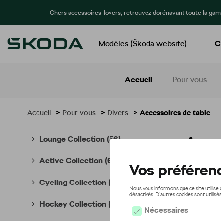
Chers accessoires-lovers, retrouvez dorénavant toute la ga
Modèles (Škoda website)
C
Accueil
Pour vous
Accueil
>
Pour vous
>
Divers
> Accessoires de table
Acce
Lounge Collection
(56)
Active Collection
(66)
Cycling Collection
(49)
Hockey Collection
(7)