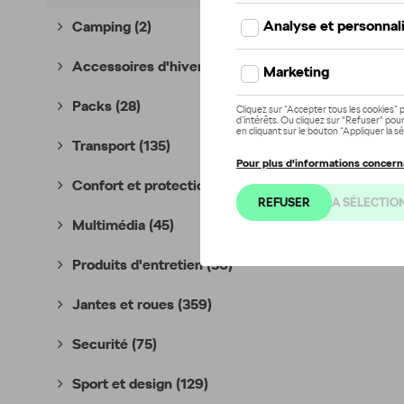
Camping
(2)
Accessoires d'hiver
(8)
Packs
(28)
Transport
(135)
Confort et protection
(396)
Multimédia
(45)
Produits d'entretien
(36)
Jantes et roues
(359)
Securité
(75)
Sport et design
(129)