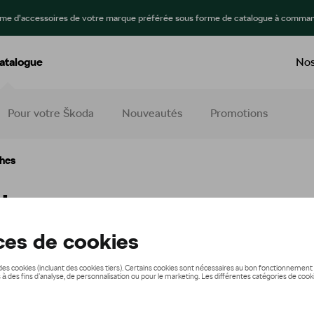
mme d’accessoires de votre marque préférée sous forme de catalogue à comman
atalogue
Nos
Pour votre Škoda
Nouveautés
Promotions
ches
ches