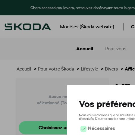
Chers accessoires-lovers, retrouvez dorénavant toute la ga
Modèles (Škoda website)
C
Accueil
Pour vous
Accueil
>
Pour votre Škoda
>
Lifestyle
>
Divers
> Affi
Affi
Aucun modèle
sélectionné (Tout afficher)
Choisissez un modèle