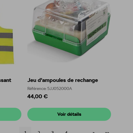
ssant
Jeu d'ampoules de rechange
Référence: 5JJ052000A
44,00 €
Voir détails
1
2
3
4
…
»
»»