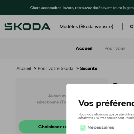
Chers accessoires-lovers, retrouvez dorénavant toute la ga
Modèles (Škoda website)
C
Accueil
Pour vous
Accueil
>
Pour votre Škoda
> Securité
Secu
Aucun modèle
sélectionné (Tout afficher)
Choisissez un modèle