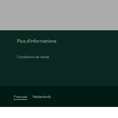
Plus d'informations
Conditions de vente
Français
Nederlands
© 2026 D'Ieteren Automotive SA/NV. Tous droits réservés / Alle