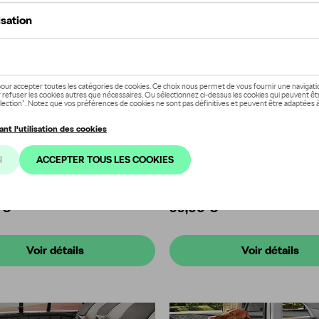
ur siège enfant FLEX
-SENSE
Ceinture de sécurité pou
e: 000019729M
Référence: 000019409B
 €
99,00 €
Voir détails
Voir détails