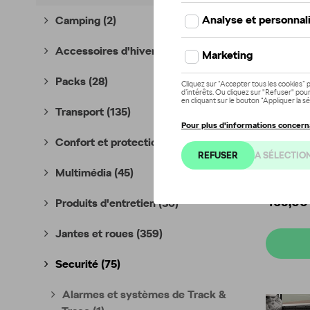
Camping
(2)
Accessoires d'hiver
(8)
Packs
(28)
Transport
(135)
Confort et protection
(396)
Base po
BASE i
Multimédia
(45)
Référenc
465,00
Produits d'entretien
(36)
Jantes et roues
(359)
Securité
(75)
Alarmes et systèmes de Track &