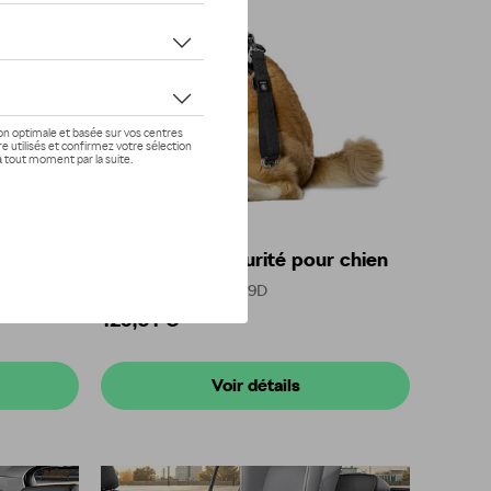
r chien
Ceinture de sécurité pour chien
Référence: 000019409D
125,01 €
Voir détails