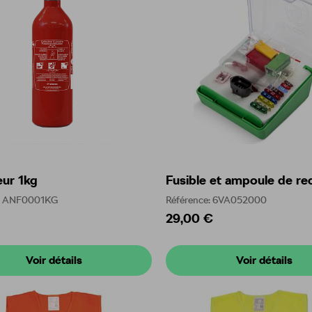
eur 1kg
Fusible et ampoule de r
e: ANF0001KG
Référence: 6VA052000
29,00 €
Voir détails
Voir détails