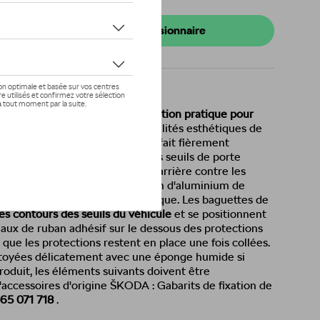
s de stock
onibilité auprès de votre concessionnaire
s ne sont pas seulement une
solution pratique pour
ils améliorent également les qualités esthétiques de
ratif KODIAQ sur la couverture fait fièrement
sive du produit à ce modèle. Les seuils de porte
re des seuils de porte avant et arrière contre les
nce est le résultat de l'utilisation d'aluminium de
s », augmente leur valeur esthétique. Les baguettes de
s contours des seuils du véhicule
et se positionnent
ceaux de ruban adhésif sur le dessous des protections
 que les protections restent en place une fois collées.
ttoyées délicatement avec une éponge humide si
produit, les éléments suivants doivent être
cessoires d'origine ŠKODA : Gabarits de fixation de
65 071 718
.