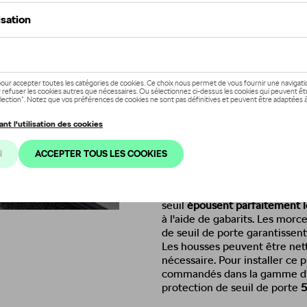
Ce produit n'est actuellement pa
Vérifiez la disp
Description
Les seuils de porte décoratif
protéger les seuils de porte
, 
votre véhicule. Le signe déco
référence à l'allégeance exclu
décoratifs protègent la peintu
impuretés - leur haute résista
haute qualité, qui, en « bonu
seuil
épousent parfaitement le
à l'aide de gabarits. Les mor
de seuil de porte garantissent
Les housses peuvent être ne
nécessaire. Pour installer ce 
commandés dans la gamme d'ac
protection de seuil de porte
5