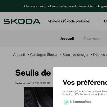
Chers accessoires-lovers, retrouvez dorénavant toute la ga
Modèles (Škoda website)
C
Accueil
Pour vous
Accueil
>
Catalogue Škoda
>
Sport et design
>
Décors d
Seuils de porte décorat
Référence: 565071303B