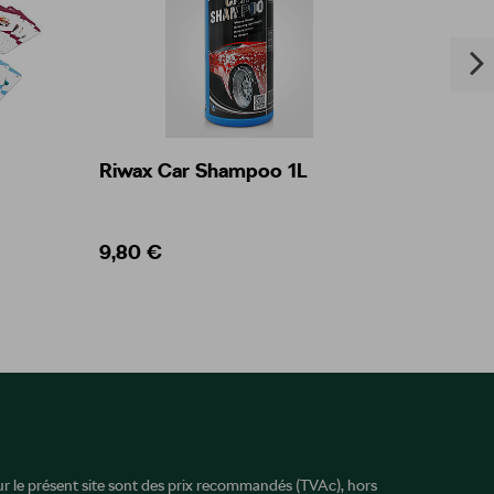
Riwax Car Shampoo 1L
Jante 
métall
9,80 €
537,0
sur le présent site sont des prix recommandés (TVAc), hors