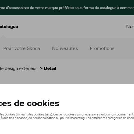
mme d’accessoires de votre marque préférée sous forme de catalogue à comman
atalogue
Nos
Pour votre Škoda
Nouveautés
Promotions
e design extérieur
> Détail
ifs
95,00 €