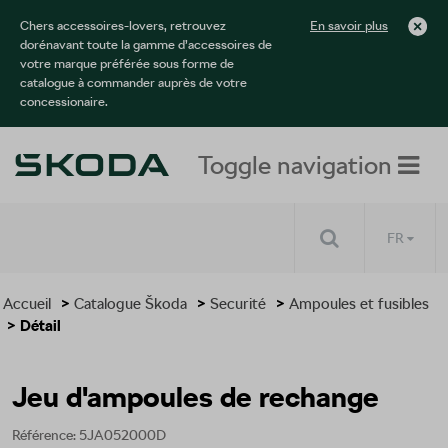
Chers accessoires-lovers, retrouvez
En savoir plus
dorénavant toute la gamme d’accessoires de
votre marque préférée sous forme de
catalogue à commander auprès de votre
concessionaire.
Toggle navigation
FR
Accueil
>
Catalogue Škoda
>
Securité
>
Ampoules et fusibles
> Détail
Jeu d'ampoules de rechange
Référence: 5JA052000D