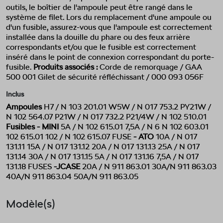
outils, le boîtier de l'ampoule peut être rangé dans le
système de filet. Lors du remplacement d'une ampoule ou
d'un fusible, assurez-vous que l'ampoule est correctement
installée dans la douille du phare ou des feux arrière
correspondants et/ou que le fusible est correctement
inséré dans le point de connexion correspondant du porte-
fusible.
Produits associés :
Corde de remorquage / GAA
500 001 Gilet de sécurité réfléchissant / 000 093 056F
Inclus
Ampoules
H7 / N 103 201.01 W5W / N 017 753.2 PY21W /
N 102 564.07 P21W / N 017 732.2 P21/4W / N 102 510.01
Fusibles - MINI
5A / N 102 615.01 7,5A / N 6 N 102 603.01
102 615.01 102 / N 102 615.07 FUSE
- ATO
10A / N 017
131.11 15A / N 017 131.12 20A / N 017 131.13 25A / N 017
131.14 30A / N 017 131.15 5A / N 017 131.16 7,5A / N 017
131.18 FUSES
-JCASE
20A / N 911 863.01 30A/N 911 863.03
40A/N 911 863.04 50A/N 911 863.05
Modèle(s)