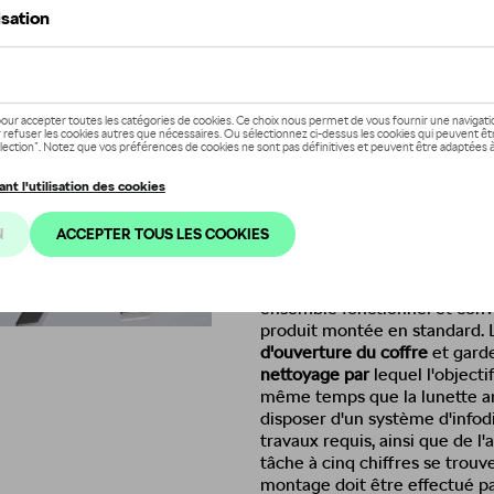
Ce produit n'est actuellement pa
Vérifiez la disp
Description
Caméra
de recul de la gamme 
grandement
la marche arrière
juger à tort la distance entre
voir quelque chose sous votre 
capteurs de stationnement arr
se passe derrière le véhicule s
ensemble fonctionnel et conv
produit montée en standard. 
d'ouverture du coffre
et garde
nettoyage par
lequel l'object
même temps que la lunette arr
disposer d'un système d'infod
travaux requis, ainsi que de l
tâche à cinq chiffres se trou
montage doit être effectué 