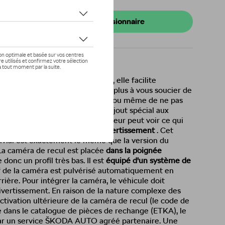
s de stock
onibilité auprès de votre concessionnaire
d'accessoires d'origine ŠKODA, elle facilite
 et les manœuvres. Vous n'avez plus à vous soucier de
 vous et la voiture derrière vous, ou même de ne pas
lunette arrière. C'est grâce à l'ajout spécial aux
ière, grâce auxquels le conducteur peut voir ce qui
ur l'
écran du système d'infodivertissement
. Cet
ivial est exactement le même que la version du
La caméra de recul est placée
dans la poignée
 donc un profil très bas. Il est
équipé d'un système de
if de la caméra est pulvérisé automatiquement en
ière. Pour intégrer la caméra, le véhicule doit
ivertissement. En raison de la nature complexe des
'activation ultérieure de la caméra de recul (le code de
ve dans le catalogue de pièces de rechange (ETKA), le
par un service ŠKODA AUTO agréé partenaire. Une