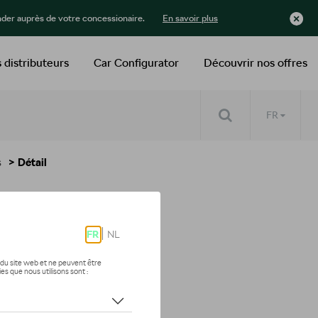
der auprès de votre concessionaire.
En savoir plus
 distributeurs
Car Configurator
Découvrir nos offres
FR
s
> Détail