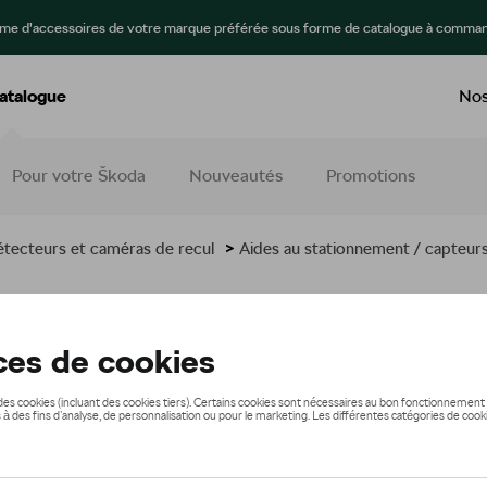
mme d’accessoires de votre marque préférée sous forme de catalogue à comman
atalogue
Nos
Pour votre Škoda
Nouveautés
Promotions
tecteurs et caméras de recul
>
Aides au stationnement / capteur
389,00 €