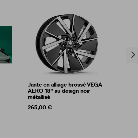
Jante en alliage brossé VEGA
Coffre
AERO 18" au design noir
métallisé
265,00 €
1 075