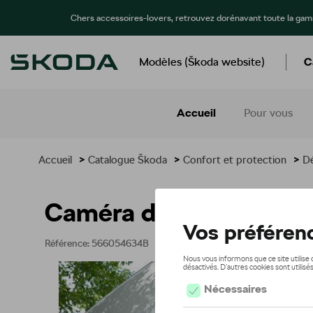
Chers accessoires-lovers, retrouvez dorénavant toute la ga
Modèles (Škoda website)
C
Accueil
Pour vous
Accueil
>
Catalogue Škoda
>
Confort et protection
>
Dé
Caméra de recul LHD
Référence: 566054634B