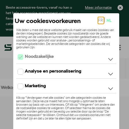
Beste accessoires-lovers, vanaf nu kan u
Meer informatie
het hele accessoire assortiment van uw
favoriete merk terugvinden in de online
catalogus. Deze kunnen steeds besteld
worden via uw dealer.
Toggle navigation
NL
Welkom
>
Voor uw Škoda
>
Lifestyle
> Bagage
Geen model geselecteerd (Alles weergeven)