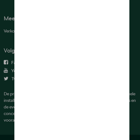
Meer info
Verkoopsvoorwaarden
Volg ons
Facebook
Youtube
Twitter
De prijzen op deze site zijn adviesprijzen (incl. btw), exclusief eventuele
installatiekosten. Voor meer informatie over de actuele verkoopprijs en
de eventuele installatiekosten kunt u contact opnemen met uw
concessiehouder / agent. De adviesprijzen kunnen zonder
voorafgaande kennisgeving worden gewijzigd.