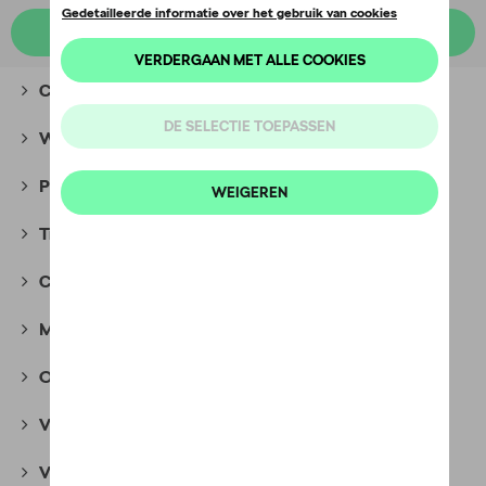
Kies een model
Camping
(2)
Winteraccessoires
(8)
Packs
(28)
Transport
(135)
Comfort en bescherming
(396)
Multimedia
(45)
Onderhoudsproducten
(36)
Velgen en banden
(359)
Veiligheid
(75)