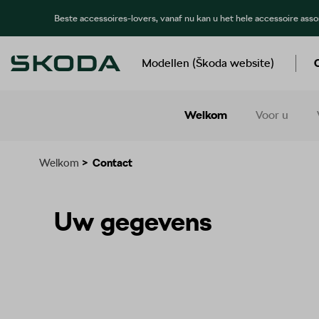
Beste accessoires-lovers, vanaf nu kan u het hele accessoire ass
Modellen (Škoda website)
Welkom
Voor u
Welkom
>
Contact
Uw gegevens