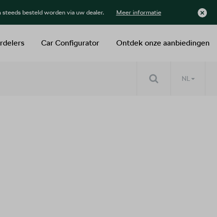
n steeds besteld worden via uw dealer.
Meer informatie
rdelers
Car Configurator
Ontdek onze aanbiedingen
NL