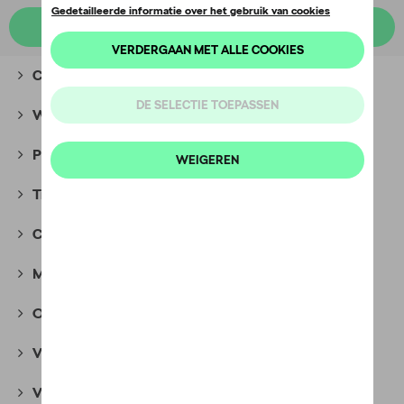
Kies een model
Camping
(2)
Winteraccessoires
(8)
Packs
(28)
Transport
(135)
Comfort en bescherming
(396)
Multimedia
(45)
Onderhoudsproducten
(36)
Velgen en banden
(359)
Veiligheid
(75)