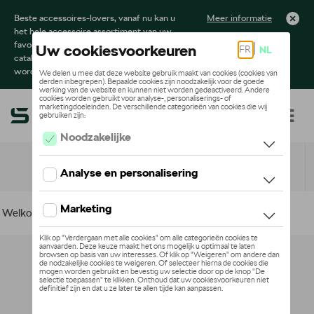
Beste accessoires-lovers, vanaf nu kan u
Meer informatie
het hele accessoire assortiment van uw
favoriete merk terugvinden in de online
catalogus. Deze kunnen steeds besteld
worden via uw dealer.
Toggle navigation
NL
Welkom
>
Voor uw Škoda
>
Lifestyle
> Lego
Geen model geselecteerd (Alles weergeven)