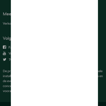
Meer info
Verkoopsvoorwaarden
Volg ons
Facebook
Youtube
Twitter
De prijzen op deze site zijn adviesprijzen (incl. btw), exclusief eventuele
installatiekosten. Voor meer informatie over de actuele verkoopprijs en
de eventuele installatiekosten kunt u contact opnemen met uw
concessiehouder / agent. De adviesprijzen kunnen zonder
voorafgaande kennisgeving worden gewijzigd.