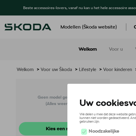
Beste accessoires-lovers, vanaf nu kan u het hele accessoire ass
Modellen (Škoda website)
Welkom
Voor u
Welkom
>
Voor uw Škoda
>
Lifestyle
>
Voor kinderen
Rug
Geen model geselecteerd
(Alles weergeven)
Kies een model