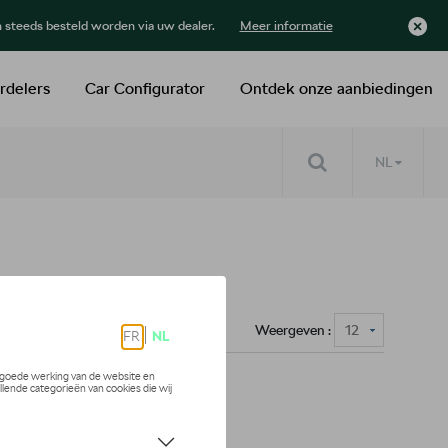
n steeds besteld worden via uw dealer.
Meer informatie
rdelers
Car Configurator
Ontdek onze aanbiedingen
NL
Weergeven :