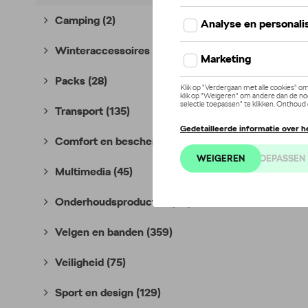
Camping
(2)
Winteraccessoires
(8)
Packs
(28)
Transport
(135)
Comfort en bescherming
(396)
Multimedia
(45)
Onderhoudsproducten
(36)
Velgen en banden
(359)
Veiligheid
(75)
Sport en design
(129)