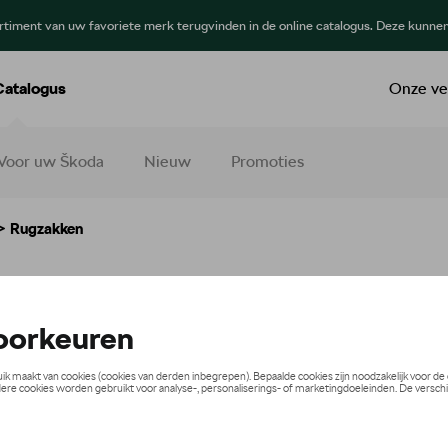
ortiment van uw favoriete merk terugvinden in de online catalogus. Deze kunne
Catalogus
Onze ve
Voor uw Škoda
Nieuw
Promoties
> Rugzakken
zakken