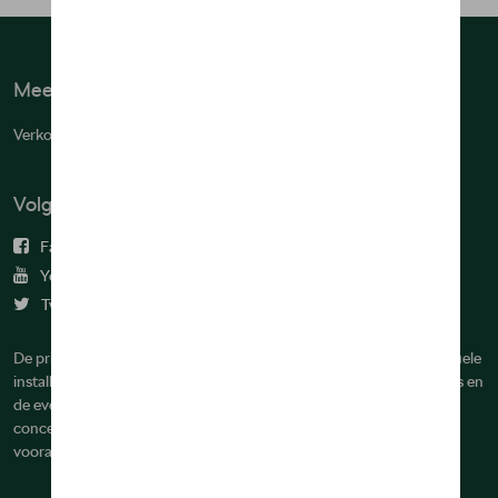
Meer info
Verkoopsvoorwaarden
Volg ons
Facebook
Youtube
Twitter
De prijzen op deze site zijn adviesprijzen (incl. btw), exclusief eventuele
installatiekosten. Voor meer informatie over de actuele verkoopprijs en
de eventuele installatiekosten kunt u contact opnemen met uw
concessiehouder / agent. De adviesprijzen kunnen zonder
voorafgaande kennisgeving worden gewijzigd.