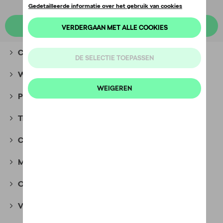
Kies een model
Camping
(2)
Winteraccessoires
(8)
Packs
(28)
Transport
(135)
Comfort en bescherming
(396)
Multimedia
(45)
Onderhoudsproducten
(36)
Velgen en banden
(359)