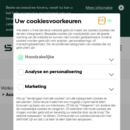
Beste accessoires-lovers, vanaf nu kan u
Meer informatie
het hele accessoire assortiment van uw
favoriete merk terugvinden in de online
catalogus. Deze kunnen steeds besteld
worden via uw dealer.
Toggle navigation
NL
Welkom
>
Voor uw Škoda
>
Lifestyle
>
Active Collectie
> Accessoires
Geen model geselecteerd (Alles weergeven)