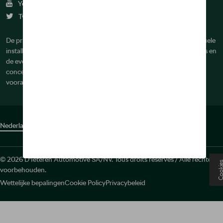
Youtube
Twitter
De prijzen op deze site zijn adviesprijzen (incl. btw), exclusief eventuele
installatiekosten. Voor meer informatie over de actuele verkoopprijs en
de eventuele installatiekosten kunt u contact opnemen met uw
concessiehouder / agent. De adviesprijzen kunnen zonder
voorafgaande kennisgeving worden gewijzigd.
Nederlands
Français
© 2026 D'Ieteren Automotive SA/NV. Tous droits réservés / Alle rechten
Cooki
voorbehouden.
Wettelijke bepalingen
Cookie Policy
Privacybeleid