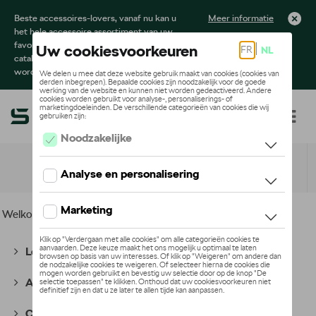
Beste accessoires-lovers, vanaf nu kan u
Meer informatie
het hele accessoire assortiment van uw
favoriete merk terugvinden in de online
catalogus. Deze kunnen steeds besteld
worden via uw dealer.
Toggle navigation
NL
Welkom
>
Voor u
> Tiguan Collectie
Lounge Collectie
(56)
Active Collectie
(65)
Cycling Collectie
(49)