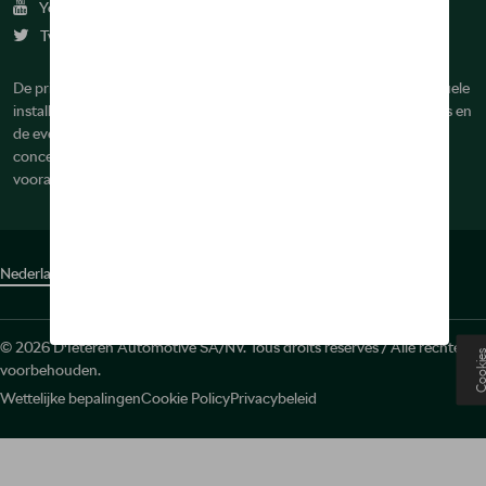
Youtube
Twitter
De prijzen op deze site zijn adviesprijzen (incl. btw), exclusief eventuele
installatiekosten. Voor meer informatie over de actuele verkoopprijs en
de eventuele installatiekosten kunt u contact opnemen met uw
concessiehouder / agent. De adviesprijzen kunnen zonder
voorafgaande kennisgeving worden gewijzigd.
Nederlands
Français
© 2026 D'Ieteren Automotive SA/NV. Tous droits réservés / Alle rechten
Cooki
voorbehouden.
Wettelijke bepalingen
Cookie Policy
Privacybeleid