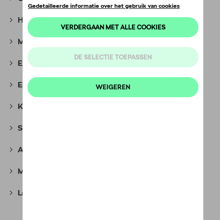
Hockey Collectie
(7)
Motorsport Collectie
(35)
Explorer Collectie
(10)
Epiq Collection
(7)
Kids Collectie
(38)
Speciale Edities
(18)
Adverteerelementen
(7)
Miniaturen
(67)
Laatste kans
(16)