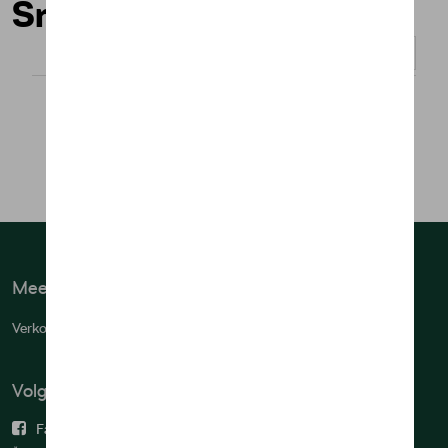
Smartphonehoesjes
Weergeven :
Meer info
Verkoopsvoorwaarden
Volg ons
Facebook