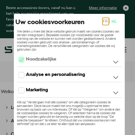
Beste accessoires-lovers, vanaf nu kan u
Meer informatie
het hele accessoire assortiment van uw
favoriete merk terugvinden in de online
catalogus. Deze kunnen steeds besteld
worden via uw dealer.
Toggle navigation
NL
Welkom
>
Voor u
>
Electronica
> Smartphonehoesjes
Lounge Collectie
(56)
Active Collectie
(66)
Cycling Collectie
(49)