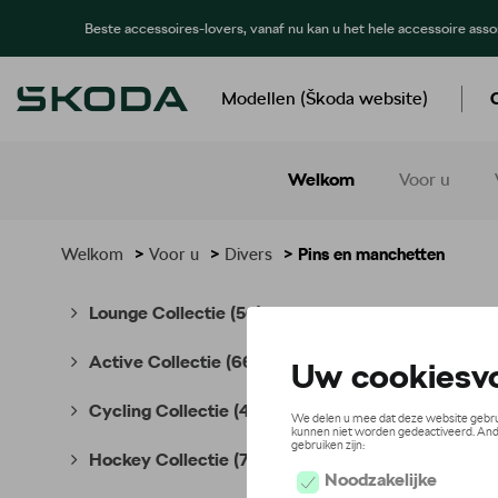
Beste accessoires-lovers, vanaf nu kan u het hele accessoire ass
Modellen (Škoda website)
Welkom
Voor u
Welkom
>
Voor u
>
Divers
> Pins en manchetten
Pins
Lounge Collectie
(56)
Active Collectie
(66)
Cycling Collectie
(49)
Hockey Collectie
(7)