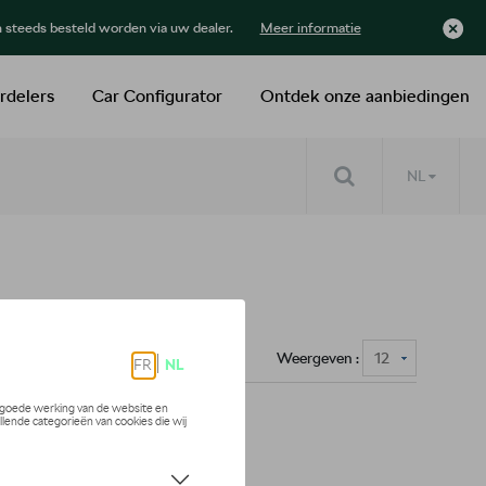
n steeds besteld worden via uw dealer.
Meer informatie
rdelers
Car Configurator
Ontdek onze aanbiedingen
NL
Weergeven :