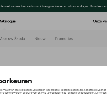
ortiment van uw favoriete merk terugvinden in de online catalogus. Deze kunne
Catalogus
Onze ve
Voor uw Škoda
Nieuw
Promoties
 en manchetten