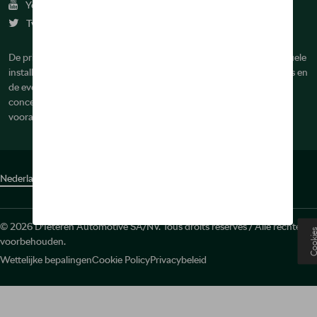
Youtube
Twitter
De prijzen op deze site zijn adviesprijzen (incl. btw), exclusief eventuele
installatiekosten. Voor meer informatie over de actuele verkoopprijs en
de eventuele installatiekosten kunt u contact opnemen met uw
concessiehouder / agent. De adviesprijzen kunnen zonder
voorafgaande kennisgeving worden gewijzigd.
Nederlands
Français
© 2026 D'Ieteren Automotive SA/NV. Tous droits réservés / Alle rechten
Cooki
voorbehouden.
Wettelijke bepalingen
Cookie Policy
Privacybeleid