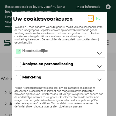
Beste accessoires-lovers, vanaf nu kan u
Meer informatie
het hele accessoire assortiment van uw
favoriete merk terugvinden in de online
catalogus. Deze kunnen steeds besteld
worden via uw dealer.
Toggle navigation
NL
Welkom
>
Voor u
>
Textiel
>
Divers
> Mondmaskers
Lounge Collectie
(56)
Active Collectie
(66)
Cycling Collectie
(49)