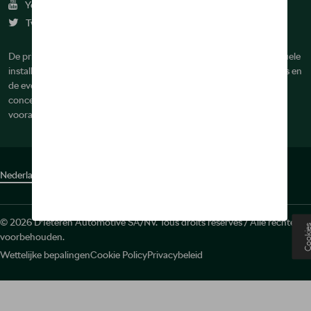
Youtube
Twitter
De prijzen op deze site zijn adviesprijzen (incl. btw), exclusief eventuele
installatiekosten. Voor meer informatie over de actuele verkoopprijs en
de eventuele installatiekosten kunt u contact opnemen met uw
concessiehouder / agent. De adviesprijzen kunnen zonder
voorafgaande kennisgeving worden gewijzigd.
Nederlands
Français
© 2026 D'Ieteren Automotive SA/NV. Tous droits réservés / Alle rechten
Cooki
voorbehouden.
Wettelijke bepalingen
Cookie Policy
Privacybeleid