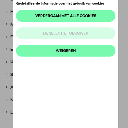
Hockey Collectie
(7)
Motorsport Collectie
(35)
Explorer Collectie
(10)
Epiq Collection
(7)
Kids Collectie
(38)
Speciale Edities
(18)
Adverteerelementen
(7)
Miniaturen
(67)
Laatste kans
(16)