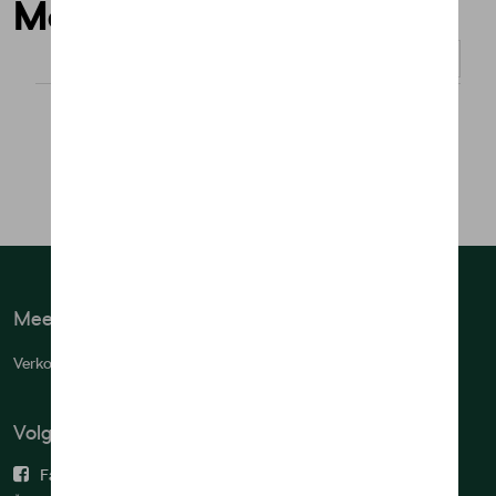
Mondmaskers
Weergeven :
Meer info
Verkoopsvoorwaarden
Volg ons
Facebook