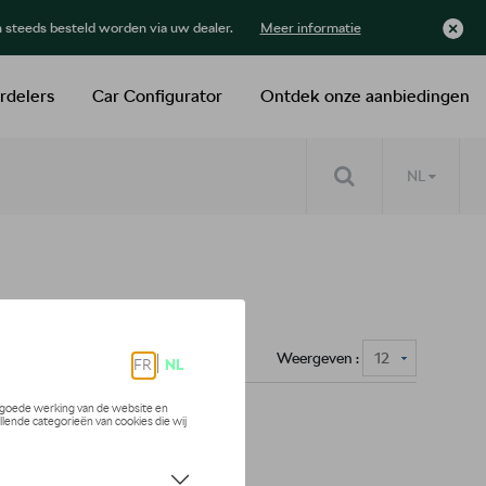
n steeds besteld worden via uw dealer.
Meer informatie
rdelers
Car Configurator
Ontdek onze aanbiedingen
NL
Weergeven :