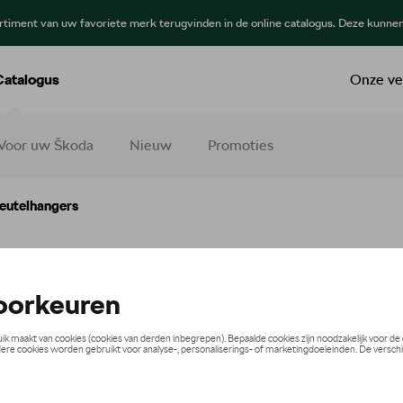
ortiment van uw favoriete merk terugvinden in de online catalogus. Deze kunne
Catalogus
Onze ve
Voor uw Škoda
Nieuw
Promoties
eutelhangers
telhangers