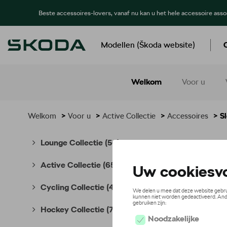
Beste accessoires-lovers, vanaf nu kan u het hele accessoire ass
Modellen (Škoda website)
Welkom
Voor u
Welkom
>
Voor u
>
Active Collectie
>
Accessoires
> Sl
Sleu
Lounge Collectie
(56)
Active Collectie
(65)
Cycling Collectie
(49)
Hockey Collectie
(7)