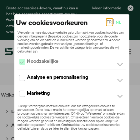
Beste accessoires-lovers, vanaf nu kan u
Meer informatie
het hele accessoire assortiment van uw
favoriete merk terugvinden in de online
catalogus. Deze kunnen steeds besteld
worden via uw dealer.
Toggle navigation
NL
Welkom
>
Voor u
>
Casual Collectie
> Kleding
Lounge Collectie
(56)
Active Collectie
(66)
Cycling Collectie
(49)