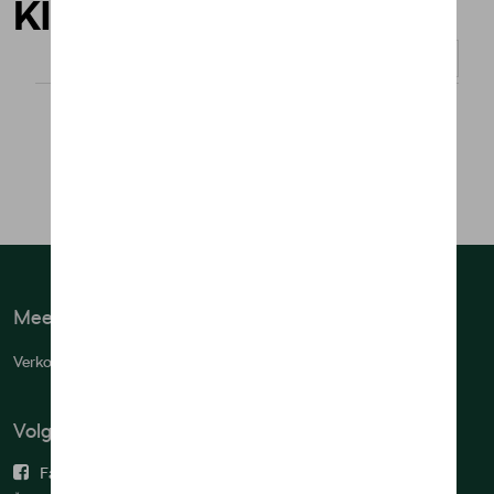
Kleding
Weergeven :
Meer info
Verkoopsvoorwaarden
Volg ons
Facebook