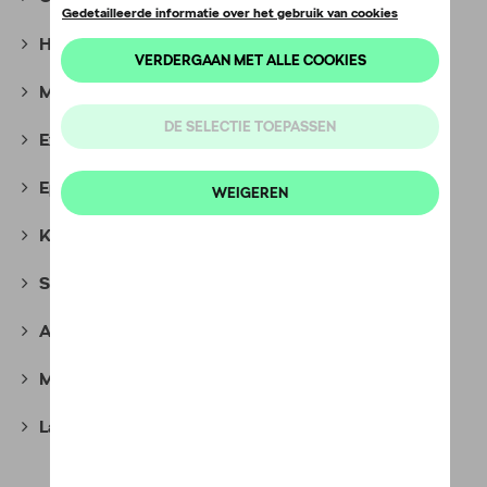
Hockey Collectie
(7)
Motorsport Collectie
(35)
Explorer Collectie
(10)
Epiq Collection
(7)
Kids Collectie
(38)
Speciale Edities
(18)
Adverteerelementen
(7)
Miniaturen
(67)
Laatste kans
(16)