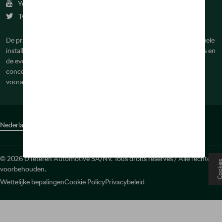
Youtube
Twitter
De prijzen op deze site zijn adviesprijzen (incl. btw), exclusief eventuele
installatiekosten. Voor meer informatie over de actuele verkoopprijs en
de eventuele installatiekosten kunt u contact opnemen met uw
concessiehouder / agent. De adviesprijzen kunnen zonder
voorafgaande kennisgeving worden gewijzigd.
Nederlands
Français
© 2026 D'Ieteren Automotive SA/NV. Tous droits réservés / Alle rechten
Cooki
voorbehouden.
Wettelijke bepalingen
Cookie Policy
Privacybeleid