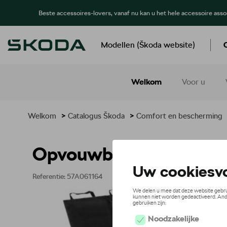
Beste accessoires-lovers, vanaf nu kan u het hele accessoire ass
Modellen (Škoda website)
Welkom
Voor u
Welkom
>
Catalogus Škoda
>
Comfort en bescherming
Opvouwbare laarsbesc
Referentie: 57A061164