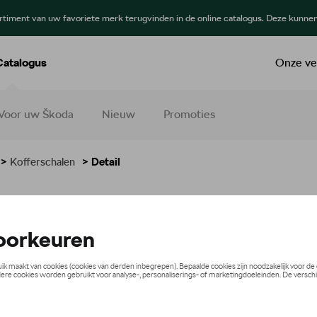
ortiment van uw favoriete merk terugvinden in de online catalogus. Deze kunne
Catalogus
Onze ve
Voor uw Škoda
Nieuw
Promoties
>
Kofferschalen
> Detail
herming
€ 139,00