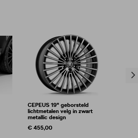
CEPEUS 19" geborsteld
Besch
lichtmetalen velg in zwart
achte
metallic design
€ 455,00
€ 48,