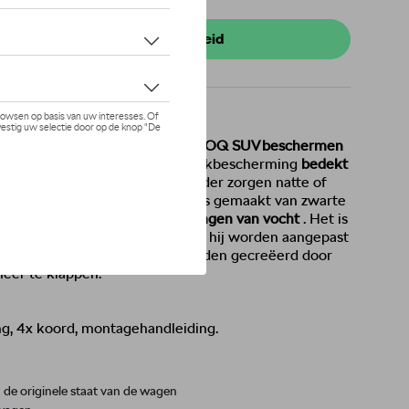
 stock
r uw dealer voor beschikbaarheid
de kofferbak van je ŠKODA KAROQ SUV beschermen
 vocht. Deze opvouwbare kofferbakbescherming
bedekt
de bagageruimte
. Zo kunt u zonder zorgen natte of
e opvouwbare laarsbescherming is gemaakt van zwarte
 zo betrouwbaar het binnendringen van vocht
. Het is
ingen
. Dankzij het
ontwerp
kan hij worden aangepast
ies van de bagageruimte die worden gecreëerd door
neer te klappen.
, 4x koord, montagehandleiding.
de originele staat van de wagen