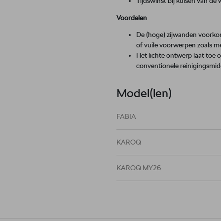
Tijdswinst bij kuisen van de
Voordelen
De (hoge) zijwanden voorkom
of vuile voorwerpen zoals 
Het lichte ontwerp laat toe
conventionele reinigingsmidd
Model(len)
FABIA
KAROQ
KAROQ MY26