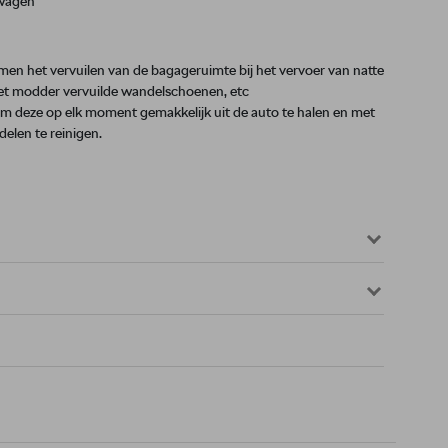
 wagen
en het vervuilen van de bagageruimte bij het vervoer van natte
met modder vervuilde wandelschoenen, etc
 om deze op elk moment gemakkelijk uit de auto te halen en met
elen te reinigen.