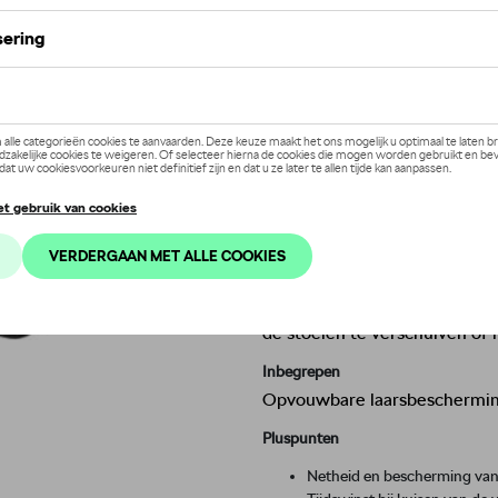
Dit product is momenteel niet op
Contactee
Beschrijving
Wat je ook vervoert, je kunt
tegen vuil, beschadiging of
de vloer en alle wanden van 
vuile ladingen vervoeren. D
waterdichte stof en
voorkomt
ook
bestand tegen beschadig
aan verschillende configurat
de stoelen te verschuiven of 
Inbegrepen
Opvouwbare laarsbescherming
Pluspunten
Netheid en bescherming van 