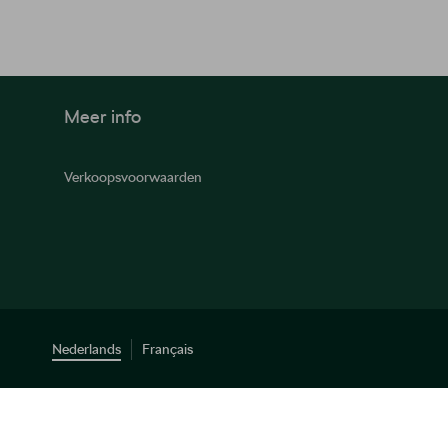
Meer info
Verkoopsvoorwaarden
Nederlands
Français
© 2026 D'Ieteren Automotive SA/NV. Tous droits réservés / Alle