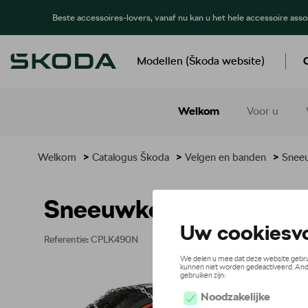
Beste accessoires-lovers, vanaf nu kan u het hele accessoire ass
Modellen (Škoda website)
Welkom
Voor u
Welkom
>
Catalogus Škoda
>
Velgen en banden
>
Sneeu
Sneeuwketting NEO 1
Referentie: CPLK490N