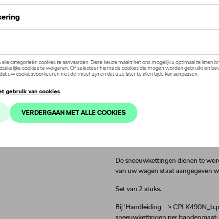
Dit product is momenteel niet op
Contactee
Introductie
Sneeuwketting NEO 13mm 4
Beschrijving
Rijden over sneeuw of ijs met een b
veiligheid biedt. De 4X4 NEO sneeu
aanpassen aan de bijzondere kenme
duurzaamheid en zijn gemakkelijk 
De sneeuwkettingen dienen te word
van uw wagen staat aangegeven wat 
Set van 2 stuks.
Bij 'Handleiding --> CPLK490N_b.pdf
sneeuwkettingen per bandenmaat. Ki