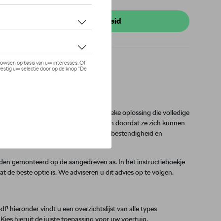
 stock
r uw dealer voor beschikbaarheid
X4, SUV
estelwagen of SUV vereist een specifieke oplossing die volledige
wkettingen garanderen efficiënt rijden doordat ze zich kunnen
rken van deze voertuigen. Ze bieden bestendigheid en
te monteren.
en gemonteerd op de aangedreven as. In het instructieboekje
de beste optie is. We adviseren u dit advies op te volgen.
' hieronder vindt u een overzichtslijst van alle types
es hieruit de juiste toepassing voor uw voertuig.