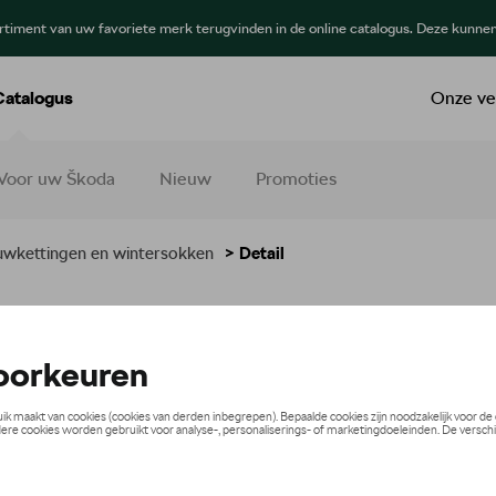
ortiment van uw favoriete merk terugvinden in de online catalogus. Deze kunne
Catalogus
Onze ve
Voor uw Škoda
Nieuw
Promoties
wkettingen en wintersokken
> Detail
3mm 4X4, SUV
€ 145,01