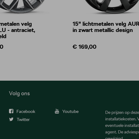
tmetalen velg
15" lichtmetalen velg AU
 - antraciet,
in zwart metallic design
eld
00
€ 169,00
Volg ons
Facebook
Youtube
De prijzen op deze 
installatiekosten.
Twitter
eventuele install
agent. De advies
gewijzigd.