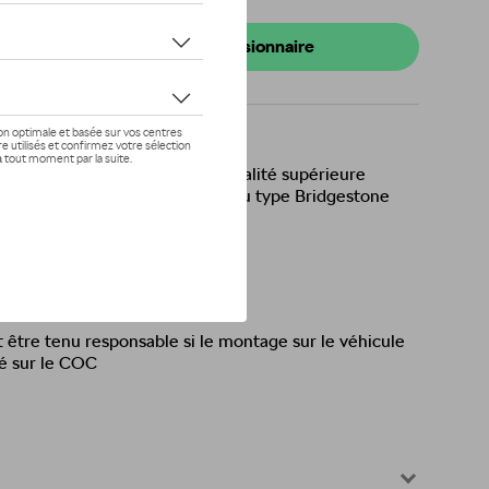
s de stock
onibilité auprès de votre concessionnaire
igine Skoda résistante et de qualité supérieure
 performance de la marque et du type Bridgestone
reen/product/tyres/381924
être tenu responsable si le montage sur le véhicule
é sur le COC