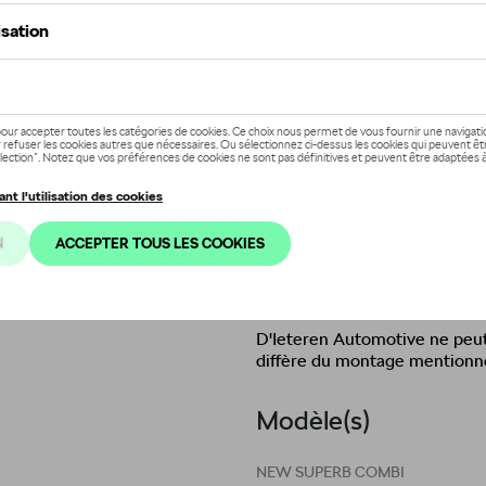
Ce produit n'est actuellement pa
Vérifiez la disp
Description
JANTE ALU Crystal Silver d'or
équipé d'un pneu hiver haute
Blizzak LM-005
EPREL
https://eprel.ec.europa.eu/sc
Disclaimer
D'Ieteren Automotive ne peut 
diffère du montage mentionn
Modèle(s)
NEW SUPERB COMBI