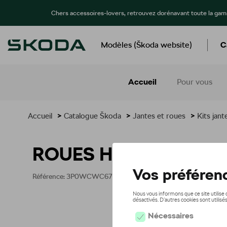
Chers accessoires-lovers, retrouvez dorénavant toute la ga
Modèles (Škoda website)
C
Accueil
Pour vous
Accueil
>
Catalogue Škoda
>
Jantes et roues
>
Kits jan
ROUES HIVER 17"
Référence: 3P0WCWC67 8Z8