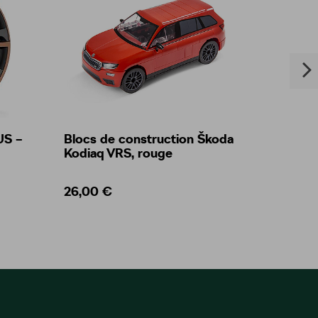
US –
Blocs de construction Škoda
Jante 
Kodiaq VRS, rouge
au des
26,00 €
349,0