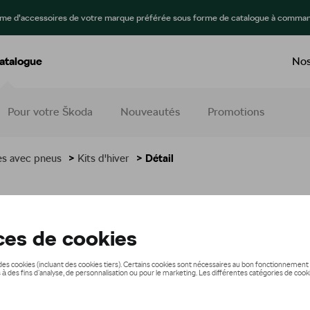
mme d’accessoires de votre marque préférée sous forme de catalogue à comman
atalogue
Nos
Pour votre Škoda
Nouveautés
Promotions
tes avec pneus
>
Kits d'hiver
> Détail
1 549,01 €