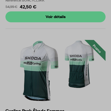
Référence: BUNCYCLSKK
42,50 €
54,99 €
Voir détails
Promo
Cycling Pack Škoda Femmes