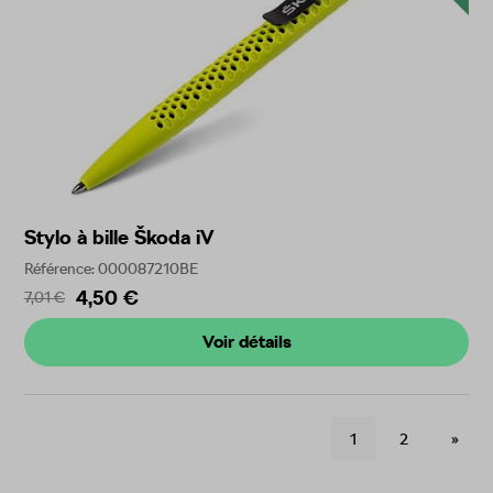
Stylo à bille Škoda iV
Référence: 000087210BE
4,50 €
7,01 €
Voir détails
1
2
»