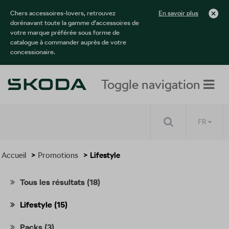
Chers accessoires-lovers, retrouvez
En savoir plus
dorénavant toute la gamme d’accessoires de
votre marque préférée sous forme de
catalogue à commander auprès de votre
concessionaire.
Toggle navigation
FR
Accueil
>
Promotions
> Lifestyle
Tous les résultats
(18)
Lifestyle
(15)
Packs
(3)