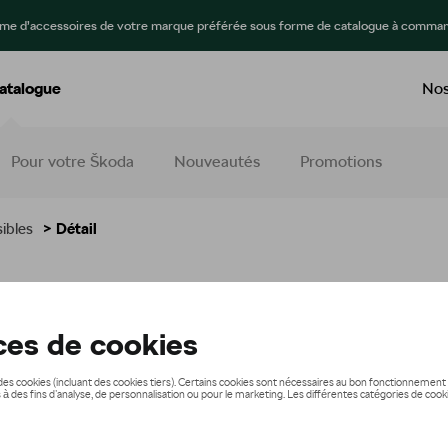
mme d’accessoires de votre marque préférée sous forme de catalogue à comman
atalogue
Nos
Pour votre Škoda
Nouveautés
Promotions
ibles
> Détail
hange
39,00 €