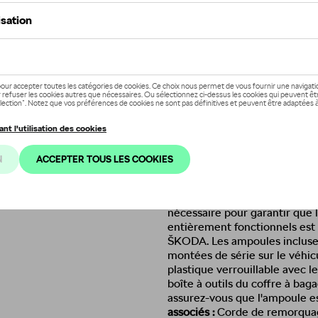
Ce produit n'est actuellement pa
Vérifiez la disp
Description
En matière de sécurité routièr
plus important compte tenu de
aujourd'hui.
Les feux extérieu
en tout temps. Le véhicule doi
météorologiques. Tout défaut 
cette raison,
les conducteurs 
rechange dans le véhicule.
Le 
nécessaire pour garantir que l
entièrement fonctionnels est 
ŠKODA. Les ampoules incluses
montées de série sur le véhic
plastique verrouillable avec l
boîte à outils du coffre à ba
assurez-vous que l'ampoule es
associés :
Corde de remorquage