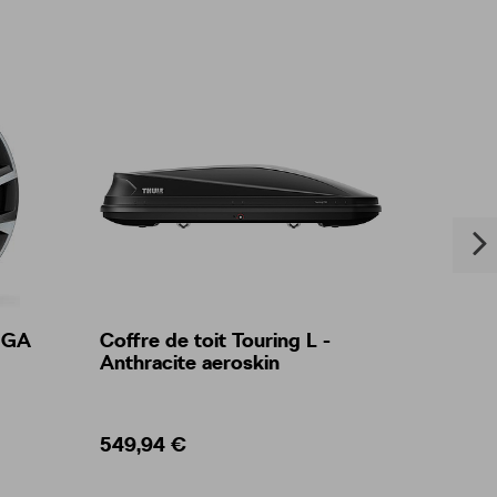
VEGA
Coffre de toit Touring L -
Porte-
Anthracite aeroskin
549,94 €
2,50 