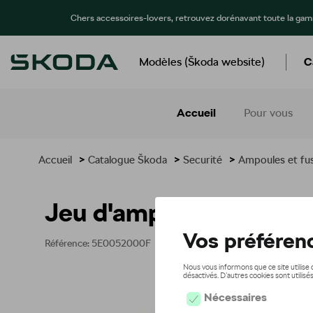
Chers accessoires-lovers, retrouvez dorénavant toute la ga
Modèles (Škoda website)
C
Accueil
Pour vous
Accueil
>
Catalogue Škoda
>
Securité
>
Ampoules et fus
Jeu d'ampoules de rec
Référence: 5E0052000F