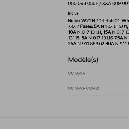
000 093 056F / XXA 009 00
Inclus
Bulbs:
W21
N 104 456.01,
W
732.2
Fuses:
5A
N 102 615.01,
10A
N 017 131.11,
15A
N 017 13
131.15,
5A
N 017 131.16
7,5A
N 
25A
N 911 863.02
30A
N 911 
Modèle(s)
OCTAVIA
OCTAVIA COMBI