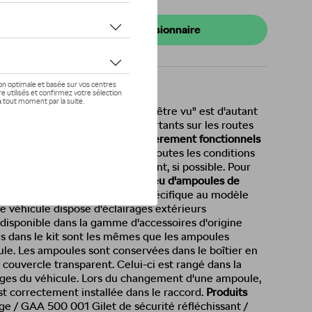
s de stock
onibilité auprès de votre concessionnaire
e, le dicton bien connu "Voir et être vu" est d'autant
s volumes de circulation importants sur les routes
rs du véhicule
doivent être
entièrement fonctionnels
t être visible sur la route dans toutes les conditions
doit être corrigé immédiatement, si possible. Pour
sont obligés de transporter un jeu d'ampoules de
jeu d'ampoules de rechange spécifique au modèle
e véhicule dispose d'éclairages extérieurs
disponible dans la gamme d'accessoires d'origine
 dans le kit sont les mêmes que les ampoules
ule. Les ampoules sont conservées dans le boîtier en
e couvercle transparent. Celui-ci est rangé dans la
gages du véhicule. Lors du changement d'une ampoule,
t correctement installée dans le raccord.
Produits
 / GAA 500 001 Gilet de sécurité réfléchissant /