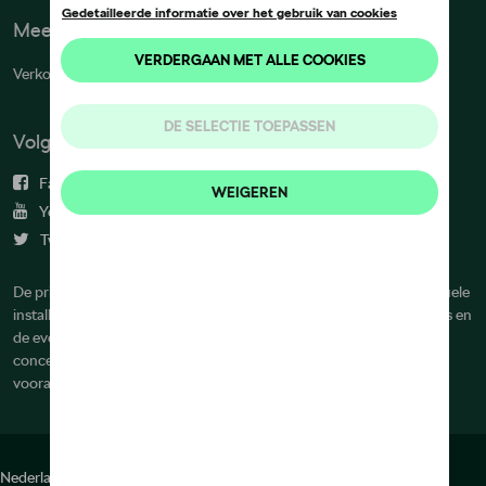
Meer info
Verkoopsvoorwaarden
Volg ons
Facebook
Youtube
Twitter
De prijzen op deze site zijn adviesprijzen (incl. btw), exclusief eventuele
installatiekosten. Voor meer informatie over de actuele verkoopprijs en
de eventuele installatiekosten kunt u contact opnemen met uw
concessiehouder / agent. De adviesprijzen kunnen zonder
voorafgaande kennisgeving worden gewijzigd.
Nederlands
Français