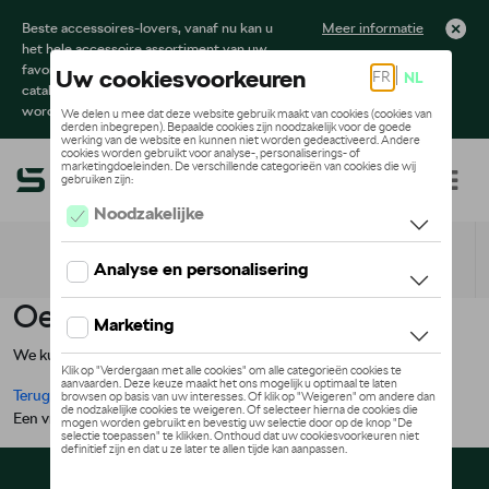
Beste accessoires-lovers, vanaf nu kan u
Meer informatie
het hele accessoire assortiment van uw
favoriete merk terugvinden in de online
catalogus. Deze kunnen steeds besteld
worden via uw dealer.
Toggle navigation
NL
Oeps !
We kunnen de pagina, de informatie die u zoekt niet vinden
Terug naar de startpagina
Een vraag ?
Neem contact op