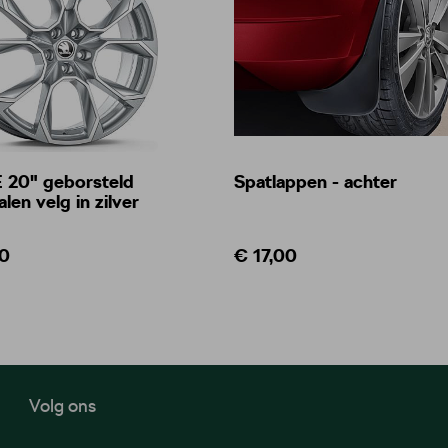
20" geborsteld
Spatlappen - achter
len velg in zilver
0
€ 17,00
Volg ons