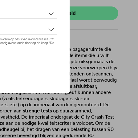
 stock
r uw dealer voor beschikbaarheid
eaal wanneer zelfs de extra grote bagageruimte die
gen niet groot genoeg is voor de items die u wilt
t, bewezen betrouwbaarheid
en gebruiksgemak is de
voor het vervoeren van
volumineuze voorwerpen (bijv.
 dit het geval is, kunnen de inzittenden ontspannen,
lledig is beladen. De basis imperiaal wordt eenvoudig
 de deur en het zijpaneel. Het is afsluitbaar,
orden afgeschrikt. Door de T-gleuf kunnen andere
(zoals fietsendragers, skidragers, ski- en
rs, etc.) op de imperiaal worden gemonteerd. De
worpen aan
strenge tests
op duurzaamheid,
vastheid. De imperiaal ondergaat de City Crash Test
eze aan de nodige kwaliteitscriteria voldoet. Om de
ndheugel bij het dragen van een belasting tussen 90
rosserie bevestigd blijven en gedurende 80