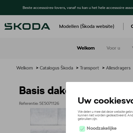
Beste accessoires-lovers, vanaf nu kan u het hele accessoire ass
Modellen (Škoda website)
Welkom
Voor u
Welkom
>
Catalogus Škoda
>
Transport
>
Allesdragers
Basis dakdrager
Referentie: 5E5071126