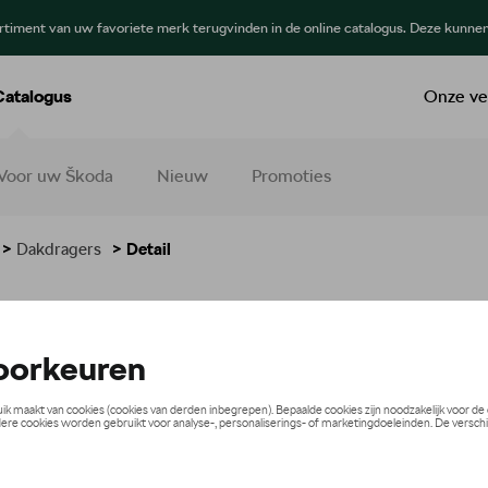
ortiment van uw favoriete merk terugvinden in de online catalogus. Deze kunne
Catalogus
Onze ve
Voor uw Škoda
Nieuw
Promoties
>
Dakdragers
> Detail
€ 234,99