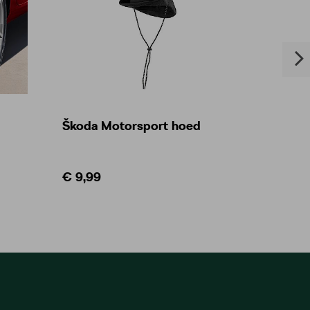
Škoda Motorsport hoed
Set vo
€ 9,99
€ 130