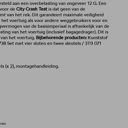
steld aan een overbelasting van ongeveer 12 G. Een
 voor de
City Crash Test
is dat geen van de
mt van het rek. Dit garandeert maximale veiligheid
n het voertuig als voor andere weggebruikers voor en
gvermogen van de basisimperiaal is afhankelijk van de
ting van het voertuig (inclusief bagagedrager). Dit is
 van het voertuig.
Bijbehorende producten:
Kunststof
 738 Set met vier sloten en twee sleutels / 3T9 071
els (x 2), montagehandleiding.
uren