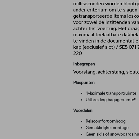
milliseconden worden blootge
ander criterium om te slagen
getransporteerde items losko
voor zowel de inzittenden va
achter het voertuig. Het draa
maximaal toelaatbare dakbelas
te vinden in de documentatie
kap (exclusief slot) / 5E5 071
220
Inbegrepen
Voorstang, achterstang, sleut
Pluspunten
"Maximale transportruimte
Uitbreiding bagageruimte"
Voordelen
Reiscomfort omhoog
Gemakkelijke montage
Geen ski's of snowboards h