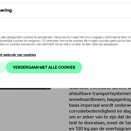
Dit product is momenteel niet op
Contactee
Beschrijving
De standaard dakdrager
is id
typisch is voor ŠKODA-voertui
vervoeren. Door zijn
kwalitei
imperiaal de
beste oplossing 
sportuitrusting). Wetende dat
zelfs wanneer het voertuig vo
vastgezet in de opening tussen
waardoor eventuele dieven w
afsluitbare transportsystemen 
snowboardboxen, bagagedrage
basis imperiaal wordt onder
corrosiebestendigheid en slag
om er zeker van te zijn dat d
test te doorstaan, moet de ta
en 120 kg aan de voertuigcar