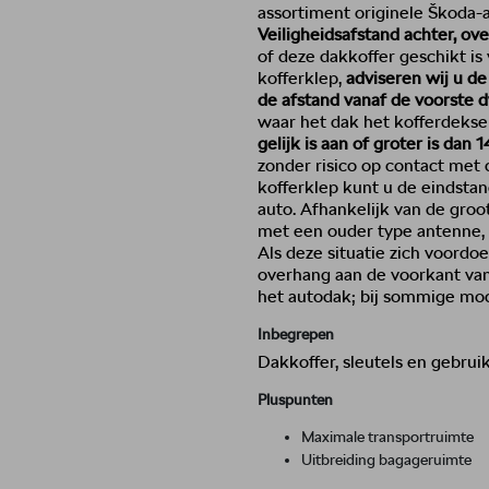
assortiment originele Škoda
Veiligheidsafstand achter, o
of deze dakkoffer geschikt is
kofferklep,
adviseren wij u de
de afstand vanaf de voorste 
waar het dak het kofferdeksel
gelijk is aan of groter is dan
zonder risico op contact met 
kofferklep kunt u de eindsta
auto. Afhankelijk van de groot
met een ouder type antenne, 
Als deze situatie zich voordo
overhang aan de voorkant van
het autodak; bij sommige mode
Inbegrepen
Dakkoffer, sleutels en gebrui
Pluspunten
Maximale transportruimte
Uitbreiding bagageruimte