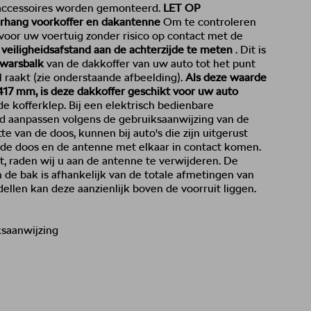
-accessoires worden gemonteerd.
LET OP
verhang voorkoffer en dakantenne
Om te controleren
 voor uw voertuig zonder risico op contact met de
 veiligheidsafstand aan de achterzijde te meten
. Dit is
dwarsbalk
van de dakkoffer van uw auto tot het punt
 raakt (zie onderstaande afbeelding).
Als deze waarde
 1417 mm, is deze dakkoffer geschikt voor uw auto
de kofferklep. Bij een elektrisch bedienbare
nd aanpassen volgens de gebruiksaanwijzing van de
te van de doos, kunnen bij auto's die zijn uitgerust
de doos en de antenne met elkaar in contact komen.
et, raden wij u aan de antenne te verwijderen. De
 de bak is afhankelijk van de totale afmetingen van
llen kan deze aanzienlijk boven de voorruit liggen.
ksaanwijzing