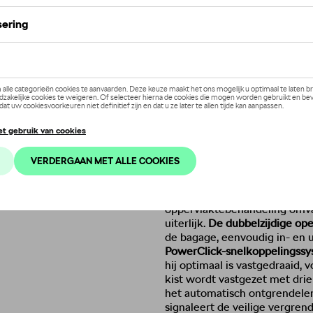
Minder dan 5 stuks beschikbaar.
Contac
Beschrijving
De stijlvolle en ruime
dakkoff
elegante oplossing om eenvou
vergroten. Met een
totaalvol
voor actieve vrije tijd. Biedt
maximale lengte van 210 cm)
sportartikelen is afhankelijk 
parameters. De dakkoffer is
oppervlaktebehandeling omv
uiterlijk.
De dubbelzijdige op
de bagage, eenvoudig in- en 
PowerClick-snelkoppelingss
hij optimaal is vastgedraaid, 
kist wordt vastgezet met dri
het automatisch ontgrendelen
signaleert de veilige vergren