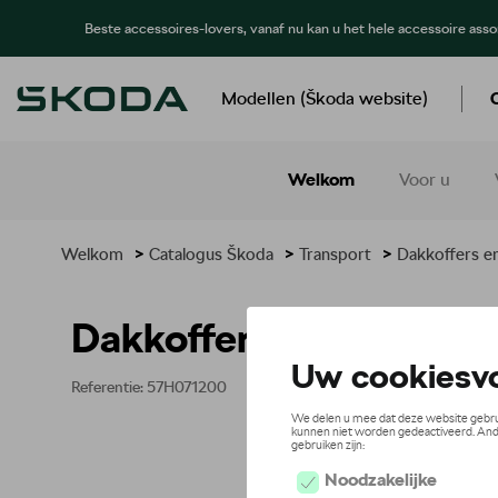
Beste accessoires-lovers, vanaf nu kan u het hele accessoire ass
Modellen (Škoda website)
Welkom
Voor u
Welkom
>
Catalogus Škoda
>
Transport
>
Dakkoffers e
Dakkoffer 512 l – zwart
Referentie: 57H071200