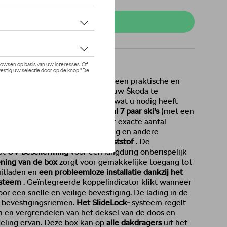
teer uw dealer om te bestellen
er van bovennormaal formaat
is een praktische en
dig de transportcapaciteit van uw Škoda te
ume van 512 liter
past er alles in wat u nodig heeft
 eenvoudig
transport van maximaal 7 paar ski's
(met een
 of
maximaal 5 snowboards
. Het exacte aantal
van de lengte, het type, de binding en andere
 gemaakt van
duurzaam ABS-kunststof
. De
at
UV-bescherming
voor een langdurig onberispelijk
ening van de box
zorgt voor gemakkelijke toegang tot
uitladen en
een probleemloze installatie dankzij het
ysteem
. Geïntegreerde koppelindicator klikt wanneer
voor een snelle en veilige bevestiging. De lading in de
e bevestigingsriemen.
Het SlideLock-
systeem regelt
 en vergrendelen van het deksel van de doos en
deling ervan. Deze box kan op
alle dakdragers
uit het