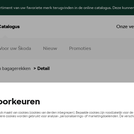
ortiment van uw favoriete merk terugvinden in de online catalogus. Deze kunne
Catalogus
Onze ve
Voor uw Škoda
Nieuw
Promoties
n bagagerekken
> Detail
€ 1.129,99