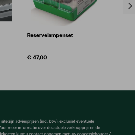
Reservelampenset
Decora
€ 47,00
€ 27,
site zijn adviesprijzen (incl. btw), exclusief eventuele
 Voor meer informatie over de actuele verkoopprijs en de
atiekosten kunt u contact opnemen met uw concessiehouder /