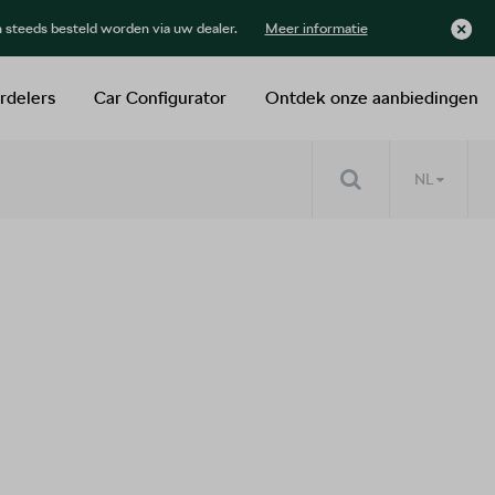
n steeds besteld worden via uw dealer.
Meer informatie
rdelers
Car Configurator
Ontdek onze aanbiedingen
NL