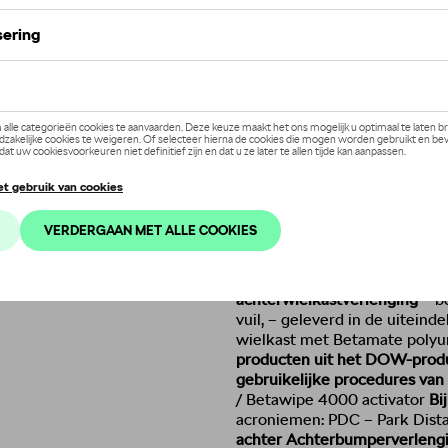
Dit product is momenteel niet op
Contactee
Beschrijving
De karakteristieke
buitenloo
voordelen van het Scout-pa
onderdelen is de
Scout-wielk
onderdelen van het pakket, i
versterkt het de stoere uitstr
wielkasten tegen vuil en rond
vervangend onderdeel voor a
achterwielkastverlenging
– be
vuil, – geleverd in de uitein
wielkast met Betamate polyu
producten uit het DOW-produ
gebruikelijke procedures van 
/ Betawipe 4000 activator
Bi
acroniemen: PDC – Park Dista
achter Achterbumperverleng