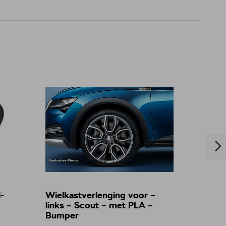
-
Wielkastverlenging voor –
Riwax
links – Scout – met PLA –
Bumper