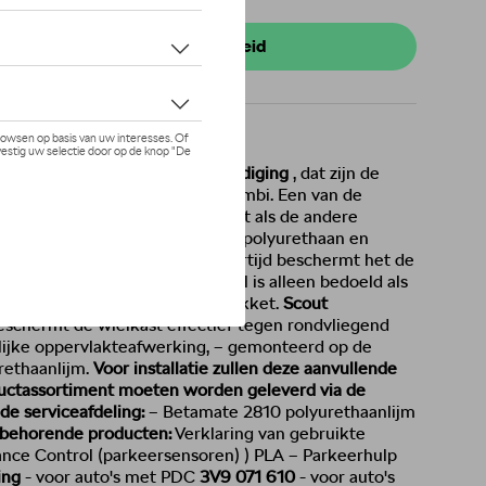
 stock
r uw dealer voor beschikbaarheid
k
en
bescherming tegen beschadiging
, dat zijn de
kket voor de ŠKODA SUPERB Combi. Een van de
astverlenging rechts achter
. Net als de andere
s het gemaakt van hoogwaardig polyurethaan en
aling van deze variant. Tegelijkertijd beschermt het de
vliegende stenen. Dit onderdeel is alleen bedoeld als
uto's met het SUPERB Scout pakket.
Scout
schermt de wielkast effectief tegen rondvliegend
delijke oppervlakteafwerking, – gemonteerd op de
rethaanlijm.
Voor installatie zullen deze aanvullende
ctassortiment moeten worden geleverd via de
de serviceafdeling:
– Betamate 2810 polyurethaanlijm
jbehorende producten:
Verklaring van gebruikte
nce Control (parkeersensoren) ) PLA – Parkeerhulp
ing
- voor auto's met PDC
3V9 071 610
- voor auto's