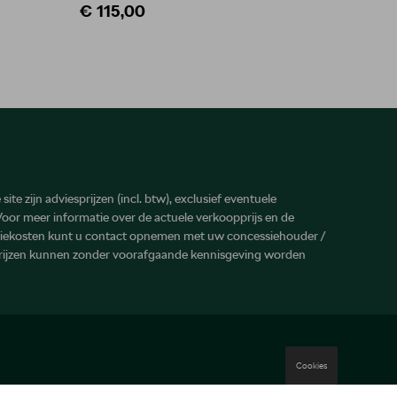
€ 115,00
€ 9,8
site zijn adviesprijzen (incl. btw), exclusief eventuele
 Voor meer informatie over de actuele verkoopprijs en de
atiekosten kunt u contact opnemen met uw concessiehouder /
prijzen kunnen zonder voorafgaande kennisgeving worden
Cookies