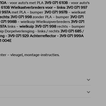
610A
- voor auto's met PLA
3V9 071 610B
- voor auto's
 610B Wielkastverbreders
voor – links:
3V0 071 997
1 997A
met PLA – bumper
3V0 071 997B
– wielkast
echts:
3V0 071 998
zonder PLA – bumper
3V0 071
 071 998B
– wielkuip Wielkuipverbreders
3V9
071
997A
links –
wielkuip 3V9 071 998
rechts – bumper
ip Dorpelverlenging - links / rechts
3V0 071 685
/
ng - 3V9 071 929
Achterreflector - 3V9 071 999A
71 004E
ter – vleugel, montage-instructies.