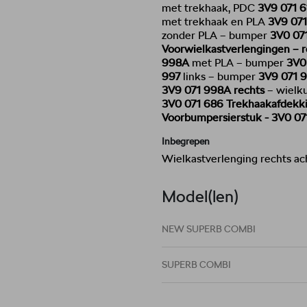
met trekhaak, PDC
3V9 071 
met trekhaak en PLA
3V9 071
zonder PLA – bumper
3V0 07
Voorwielkastverlengingen – r
998A
met PLA – bumper
3V0
997
links – bumper
3V9 071 
3V9 071 998A
rechts
– wielku
3V0 071 686
Trekhaakafdekki
Voorbumpersierstuk - 3V0 0
Inbegrepen
Wielkastverlenging rechts ach
Model(len)
NEW SUPERB COMBI
SUPERB COMBI