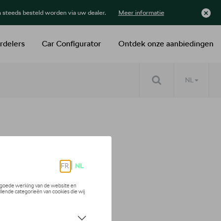
n steeds besteld worden via uw dealer.
Meer informatie
rdelers
Car Configurator
Ontdek onze aanbiedingen
NL
out