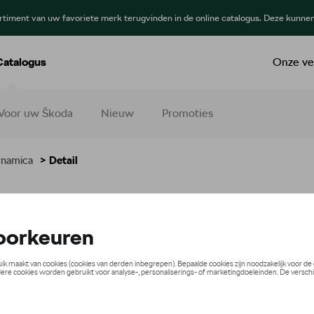
ortiment van uw favoriete merk terugvinden in de online catalogus. Deze kunne
Catalogus
Onze ve
Voor uw Škoda
Nieuw
Promoties
namica
> Detail
ter – rechts – Vleugel – Sc
€ 96,00