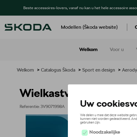
Beste accessoires-lovers, vanaf nu kan u het hele accessoire ass
Modellen (Škoda website)
Welkom
Voor u
Welkom
>
Catalogus Škoda
>
Sport en design
>
Aerody
Wielkastverbreding ach
Referentie: 3V9071998A