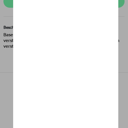
Contacteer uw dealer om te bestellen
Beschrijving
Baseballpet met gedrukt ŠKODA-logo. Zes panelen,
verstelbare band met metalen gesp en ŠKODA-logo. Eén
verstelbare maat. Gemaakt van 100% katoen.
AANBEVOLEN PRODUCTEN