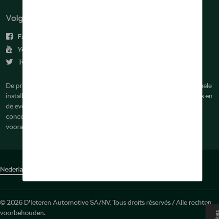
Volg ons
Facebook
Youtube
Twitter
De prijzen op deze site zijn adviesprijzen (incl. btw), exclusief eventuele
installatiekosten. Voor meer informatie over de actuele verkoopprijs en
de eventuele installatiekosten kunt u contact opnemen met uw
concessiehouder / agent. De adviesprijzen kunnen zonder
voorafgaande kennisgeving worden gewijzigd.
Nederlands
Français
© 2026 D'Ieteren Automotive SA/NV. Tous droits réservés / Alle rechten
voorbehouden.