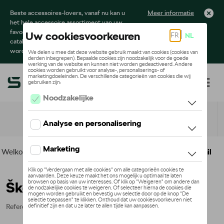
Beste accessoires-lovers, vanaf nu kan u
Meer informatie
het hele accessoire assortiment van uw
favoriete merk terugvinden in de online
catalogus. Deze kunnen steeds besteld
worden via uw dealer.
Toggle navigation
NL
Welkom
>
Voor u
>
Active Collectie
>
Accessoires
> Detail
Škoda pet, zwart
Referentie: 6U0084300D 041