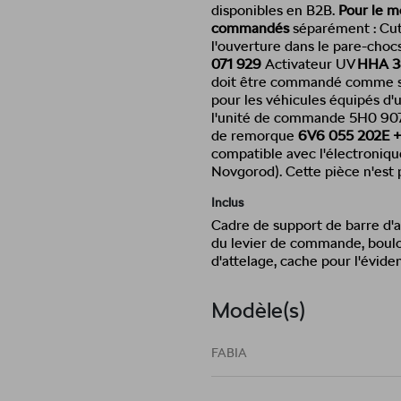
disponibles en B2B.
Pour le m
commandés
séparément : Cu
l'ouverture dans le pare-choc
071 929
Activateur UV
HHA 3
doit être commandé comme su
pour les véhicules équipés d
l'unité de commande 5H0 907 
de remorque
6V6 055 202E 
compatible avec l'électroniqu
Novgorod). Cette pièce n'est 
Inclus
Cadre de support de barre d'at
du levier de commande, boulon
d'attelage, cache pour l'évid
Modèle(s)
FABIA