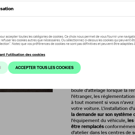
Ce produit n'est actuellement pa
Vérifiez la disp
Description
Fabriquée à partir de matéria
tests rigoureux
de résistance e
charge. L'attelage est confor
réglementations tchèques et i
les voleurs. Grâce au mécani
démontage de la boule d'attelag
est beaucoup plus simple de 
boule d'attelage lorsque la r
l'étranger, les réglementatio
à tout moment si vous n'avez
votre voiture. L'installation
la demande sur son système 
l'équipement du véhicule,
les
être remplacés
conformément 
d'atelier dans les centres d