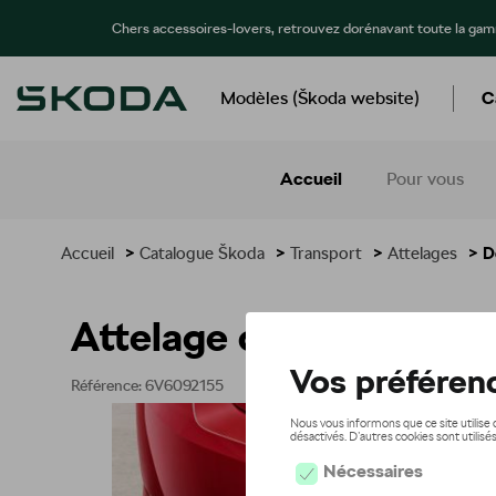
Chers accessoires-lovers, retrouvez dorénavant toute la ga
Modèles (Škoda website)
C
Accueil
Pour vous
Accueil
>
Catalogue Škoda
>
Transport
>
Attelages
> Dé
Attelage de remorquag
Référence: 6V6092155