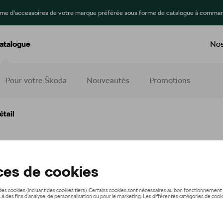
mme d’accessoires de votre marque préférée sous forme de catalogue à comman
atalogue
Nos
Pour votre Škoda
Nouveautés
Promotions
tail
e - amovible
349,00 €