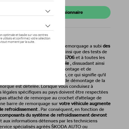
s de stock
onibilité auprès de votre concessionnaire
ux de haute qualité, la barre de remorquage a subi
des
t de résistance à la corrosion, ainsi que des tests de
me à l'homologation
E8 55R-01 55706
et à toutes les
nternationales. Il est
verrouillable
, dissuadant ainsi
sme simple et automatique de montage et de
e, aucun outil n'est nécessaire, ce qui signifie qu'il
répondre aux exigences légales de démontage de la
emorque est dételée. Lorsque vous conduisez à
ns légales spécifiques au pays doivent être respectées
 pas attaché de remorque au crochet d'attelage de
 d'une barre de remorquage sur
votre véhicule augmente
de refroidissement
. Par conséquent, en fonction de
 composants du système de refroidissement devront
aux informations détenues par les techniciens
e service spécialisés agréés ŠKODA AUTO ou