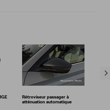
TIGE
Rétroviseur passager à
Veste
atténuation automatique