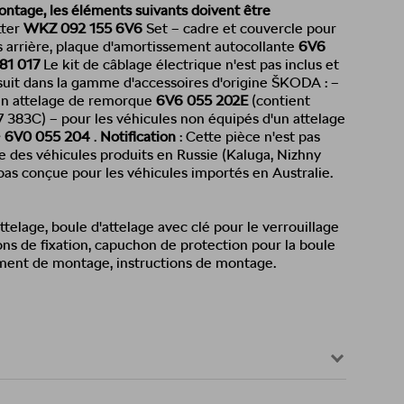
ontage, les éléments suivants doivent être
tter
WKZ 092 155 6V6
Set – cadre et couvercle pour
s arrière, plaque d'amortissement autocollante
6V6
81 017
Le kit de câblage électrique n'est pas inclus et
it dans la gamme d'accessoires d'origine ŠKODA : –
'un attelage de remorque
6V6 055 202E
(contient
383C) – pour les véhicules non équipés d'un attelage
+ 6V0 055 204
.
Notification
: Cette pièce n'est pas
e des véhicules produits en Russie (Kaluga, Nizhny
pas conçue pour les véhicules importés en Australie.
telage, boule d'attelage avec clé pour le verrouillage
s de fixation, capuchon de protection pour la boule
ement de montage, instructions de montage.