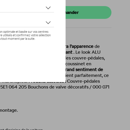
tre concessionnaire pour commander
accessoires d'origine
rehaussera l'apparence
de
grâce à son
design sportif et élégant
. Le look ALU
c d'autres composants, comme les couvre-pédales,
mplexe intérieur harmonieux. Le coussinet en
rchepied prend soin d'
un plus grand sentiment de
 car la semelle de la chaussure tient parfaitement, ce
u marchepied.
Produits associés :
Couvre-pédales
/ 5E1 064 205 Bouchons de valve décoratifs / 000 071
 montage.