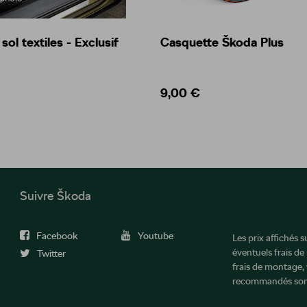
OCTAVIA
OCTAVIA COMBI
sol textiles - Exclusif
Casquette Škoda Plus
OCTAVIA COMBI MY26
9,00 €
OCTAVIA LIMO MY26
SUPERB
SUPERB COMBI
Suivre Škoda
SUPERB COMBI MY26
Facebook
Youtube
Les prix affichés 
éventuels frais de
SUPERB LIMO
Twitter
frais de montage, 
recommandés sont
SUPERB LIMO MY26