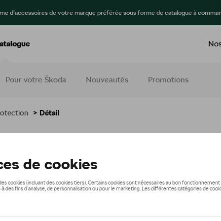
mme d’accessoires de votre marque préférée sous forme de catalogue à comman
atalogue
Nos
Pour votre Škoda
Nouveautés
Promotions
otection
> Détail
 ALU
19,00 €