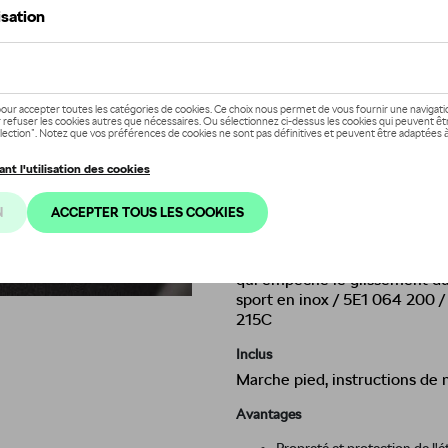
En stock
Contactez vo
Description
Le marchepied de la gamme d'
l'intérieur de votre véhicule 
s'harmonise parfaitement ave
c'est pourquoi est créé le co
caoutchouc durable sur le ma
sécurité pendant la conduite
,
qui empêche le glissement d
sport en inox / 5E1 064 200 
215C
Inclus
Marche pied, instructions de
Avantages