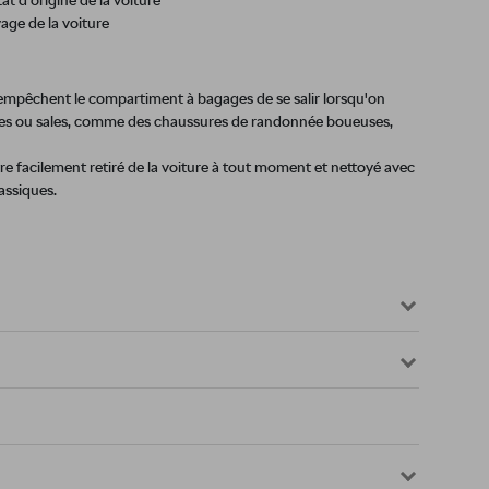
at d'origine de la voiture
age de la voiture
) empêchent le compartiment à bagages de se salir lorsqu'on
des ou sales, comme des chaussures de randonnée boueuses,
être facilement retiré de la voiture à tout moment et nettoyé avec
assiques.