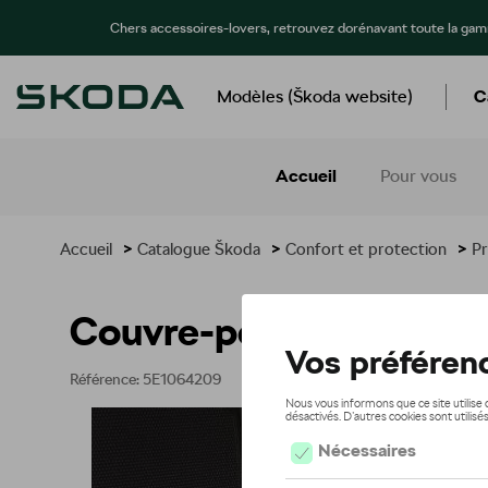
Chers accessoires-lovers, retrouvez dorénavant toute la ga
Modèles (Škoda website)
C
Accueil
Pour vous
Accueil
>
Catalogue Škoda
>
Confort et protection
>
Pr
Couvre-pédales - look
Référence: 5E1064209