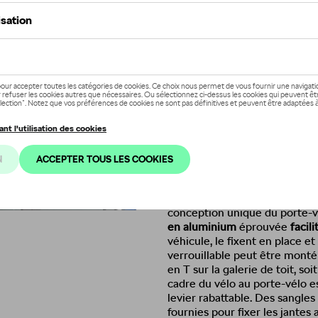
Moins de 5 pcs disponibles.
Contactez vo
Description
Le porte-vélos verrouillable
permet de
transporter un vél
avec un cadre jusqu'à 80 mm
Ce porte-vélos verrouillable 
donc pas de contrainte sur le 
pas les droits de garantie aux
porte-vélos
a réussi les tests
conception unique du porte-vé
en aluminium
éprouvée
facil
véhicule, le fixent en place e
verrouillable peut être monté s
en T sur la galerie de toit, soi
cadre du vélo au porte-vélo es
levier rabattable. Des sangles
fournies pour fixer les jantes