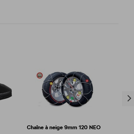
Chaîne à neige 9mm 120 NEO
Ensemb
décora