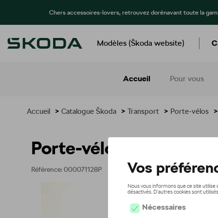
Chers accessoires-lovers, retrouvez dorénavant toute la ga
Modèles (Škoda website)
C
Accueil
Pour vous
Accueil
>
Catalogue Škoda
>
Transport
>
Porte-vélos
>
Porte-vélos verrouillable
Référence: 000071128P