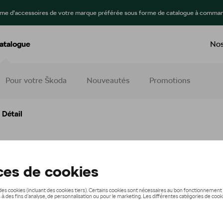
mme d’accessoires de votre marque préférée sous forme de catalogue à comman
atalogue
Nos
Pour votre Škoda
Nouveautés
Promotions
 Détail
 (toit)
229,00 €