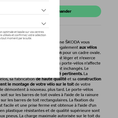
tre concessionnaire pour commander
 de la gamme d'accessoires d'origine ŠKODA vous
o en toute sécurité
et convient également
aux vélos
de diamètre - ou
jusqu'à 100 mm
pour un cadre ovale.
est
fabriqué en aluminium
, qui est léger et n'exerce
toit de la voiture. Le montage du porte-vélos n'affecte
quels vous avez droit, ils resteront inchangés. Le
 de charge et les tests de sécurité pertinents.
La
los, sa fabrication
de haute qualité
et sa
construction
itent le montage de votre vélo sur le toit
de votre
t le démontent à nouveau. plus tard. Le porte-vélos
oit sur les barres de toit ovales à l'aide de la rainure
t sur les barres de toit rectangulaires. La fixation du
t facile et une prise ferme est obtenue à l'aide d'un
 en plastique résistantes et de qualité supérieure sont
 aux pneus. La charge maximale autorisée sur le toit du